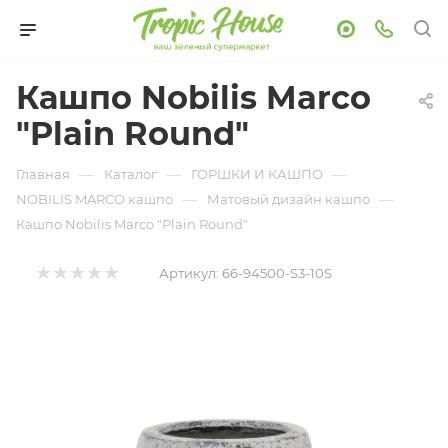
Кашпо Nobilis Marco
"Plain Round"
—
—
—
Главная
Каталог
ГОРШКИ И КАШПО
—
—
NOBILIS MARCO кашпо
Матовый дизайн кашпо
Кашпо Nobilis Marco "Plain Round"
Артикул:
66-94500-S3-10S