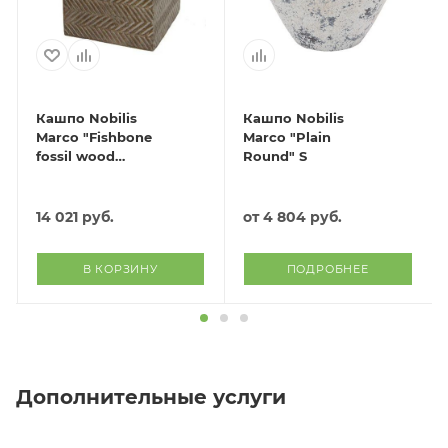
Кашпо Nobilis
Кашпо Nobilis
Marco "Fishbone
Marco "Plain
fossil wood
Round" S
Column"
(файкостоун),
33х33хH60 см
14 021
руб.
от
4 804 руб.
В КОРЗИНУ
ПОДРОБНЕЕ
Дополнительные услуги