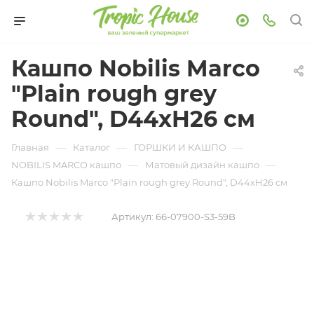
Кашпо Nobilis Marco
"Plain rough grey
Round", D44хH26 см
—
—
—
Главная
Каталог
ГОРШКИ И КАШПО
—
—
NOBILIS MARCO кашпо
Матовый дизайн кашпо
Кашпо Nobilis Marco "Plain rough grey Round", D44хH26 см
Артикул:
66-07900-S3-59B