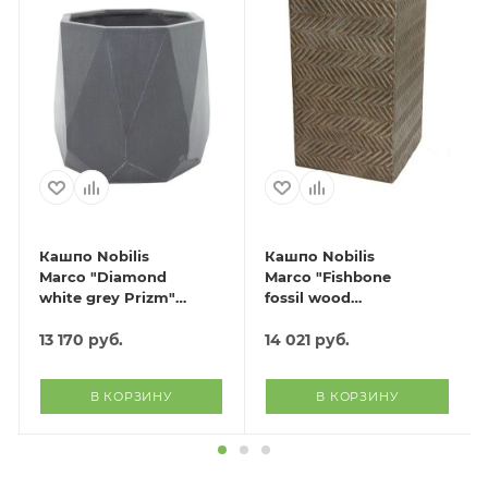
Кашпо Nobilis
Кашпо Nobilis
Marco "Diamond
Marco "Fishbone
white grey Prizm"
fossil wood
(файкостоун),
Column"
D55хH49 см
13 170
руб.
(файкостоун),
14 021
руб.
33х33хH60 см
В КОРЗИНУ
В КОРЗИНУ