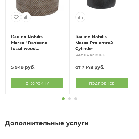
Кашпо Nobilis
Кашпо Nobilis
Marco "Fishbone
Marco Pm-antra2
fossil wood
Cylinder
Cylinder"
нет в наличии
(файкостоун),
D30хH30 см
5 949
руб.
от
7 148 руб.
В КОРЗИНУ
ПОДРОБНЕЕ
Дополнительные услуги