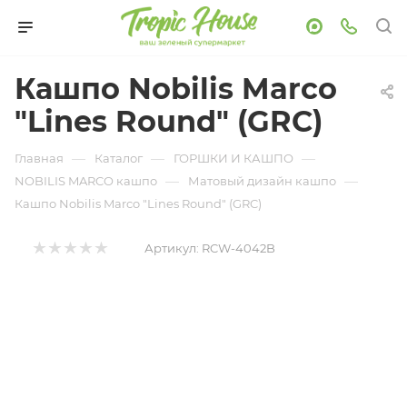
Кашпо Nobilis Marco
"Lines Round" (GRC)
—
—
—
Главная
Каталог
ГОРШКИ И КАШПО
—
—
NOBILIS MARCO кашпо
Матовый дизайн кашпо
Кашпо Nobilis Marco "Lines Round" (GRC)
Артикул:
RCW-4042B