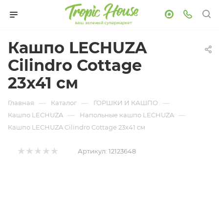
Кашпо LECHUZA
Cilindro Cottage
23х41 см
—
—
—
Главная
Каталог
ГОРШКИ И КАШПО
—
—
Кашпо LECHUZA
Напольные кашпо LECHUZA
Кашпо LECHUZA Cilindro Cottage 23х41 см
Артикул:
12123648