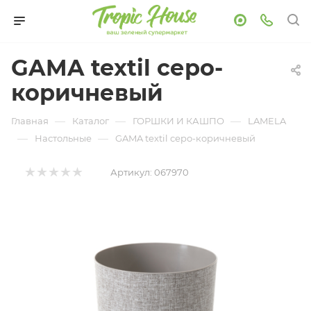
GAMA textil серо-
коричневый
—
—
—
Главная
Каталог
ГОРШКИ И КАШПО
LAMELA
—
—
Настольные
GAMA textil серо-коричневый
Артикул:
067970