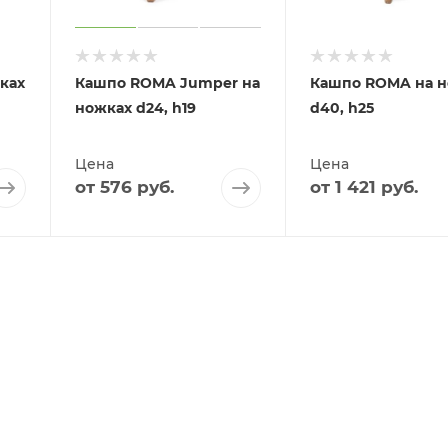
ках
Кашпо ROMA Jumper на
Кашпо ROMA на н
ножках d24, h19
d40, h25
Цена
Цена
от
576 руб.
от
1 421 руб.