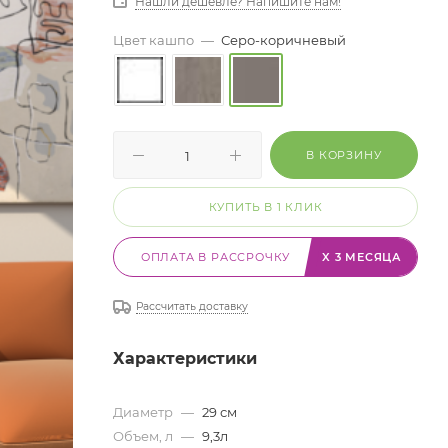
Нашли дешевле? Напишите нам!
Цвет кашпо
—
Серо-коричневый
В КОРЗИНУ
КУПИТЬ В 1 КЛИК
ОПЛАТА В РАССРОЧКУ
X 3 МЕСЯЦА
Рассчитать доставку
Характеристики
Диаметр
—
29 см
Объем, л
—
9,3л