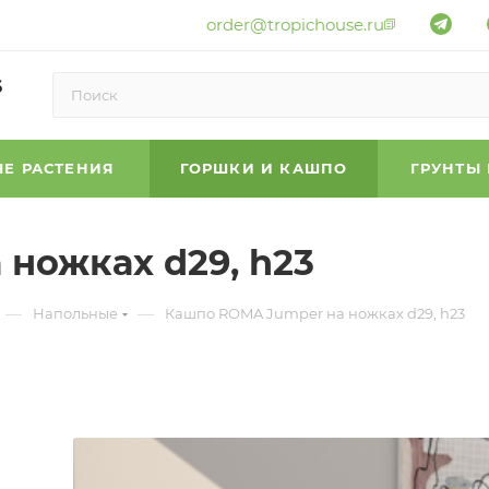
order@tropichouse.ru
6
Е РАСТЕНИЯ
ГОРШКИ И КАШПО
ГРУНТЫ
ножках d29, h23
—
—
Напольные
Кашпо ROMA Jumper на ножках d29, h23